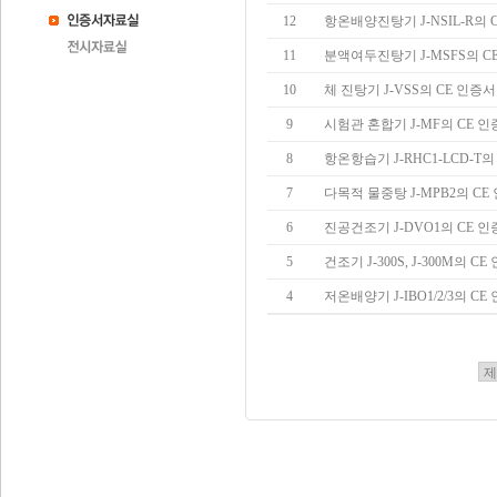
12
항온배양진탕기 J-NSIL-R의 C
11
분액여두진탕기 J-MSFS의 CE
10
체 진탕기 J-VSS의 CE 인
9
시험관 혼합기 J-MF의 CE 
8
항온항습기 J-RHC1-LCD-T의 
7
다목적 물중탕 J-MPB2의 CE
6
진공건조기 J-DVO1의 CE 
5
건조기 J-300S, J-300M의 CE
4
저온배양기 J-IBO1/2/3의 CE